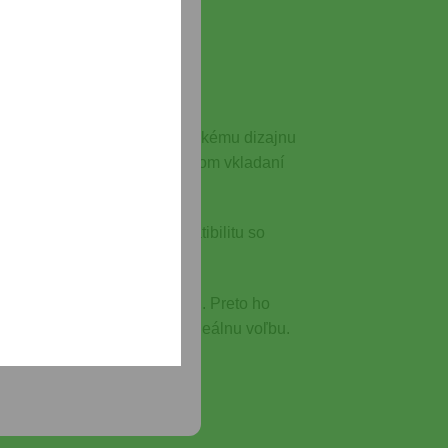
rt pri streľbe. Vďaka praktickému dizajnu
ty pred bolesťou pri opakovanom vkladaní
bezpečuje spoľahlivú kompatibilitu so
jov.
a v akýchkoľvek podmienkach. Preto ho
, tento nabíjač predstavuje ideálnu voľbu.