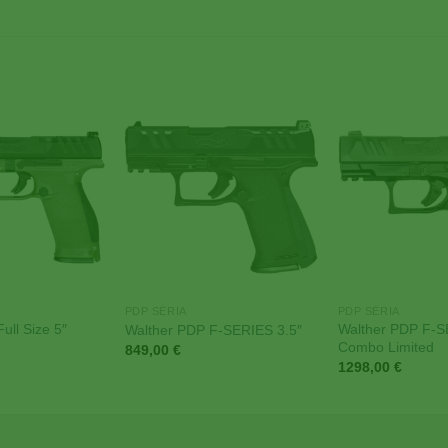
Add to
Add to
Wishlist
Wishlist
PDP SÉRIA
PDP SÉRIA
ull Size 5″
Walther PDP F-S
Walther PDP F-SERIES 3.5″
Combo Limited
849,00
€
1298,00
€