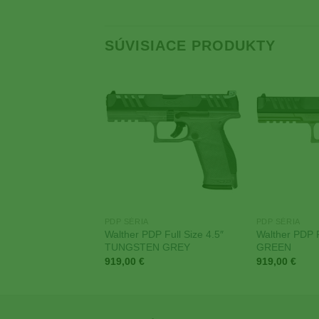
SÚVISIACE PRODUKTY
Add to
Add to
Wishlist
Wishlist
PDP SÉRIA
PDP SÉRIA
Walther PDP Full Size 4.5″
Walther PDP F
DP Compact 4″
TUNGSTEN GREY
GREEN
919,00
€
919,00
€