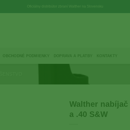
Oficiálny distribútor zbraní Walther na Slovensku
OBCHODNÉ PODMIENKY
DOPRAVA A PLATBY
KONTAKTY
UŠENSTVO
Walther nabíja
a .40 S&W
Add to