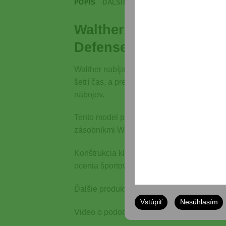
POPIS
ĎALŠIE INFORMÁCIE
RECENZIE (0)
Walther nabíjač zásob
Defense príslušenstvo
Walther nabíjač zásobníkov pre 9 mm a .40
šetrí čas, a preto umožňuje rýchlejšiu prí
nábojov.
Tento model podporuje kalibre 9 mm x 19 a
zásobníkmi Walther P99, PPS a PPQ. Použív
Konštrukcia kladie dôraz na odolnosť a n
ocenia športoví strelci aj profesionáli. Ak
Ďalšie produkty z kategórie Krátke zbrane
Vstúpiť
Nesúhlasím
Video o podobných produktoch si môžete 