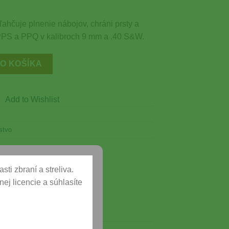
ahčuje plnenie nábojov, chráni prsty a
 PPS a PPQ v kalibroch 9 mm a .40 S&W.
obníkov pre 9 mm a .40 S&W
DO KOŠÍKA
Add to Wishlist
stvo
ti zbraní a streliva.
ej licencie a súhlasíte