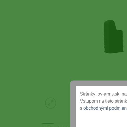
Stránky lov-arms.sk, na 
Vstupom na tieto stránk
s
obchodnými podmien