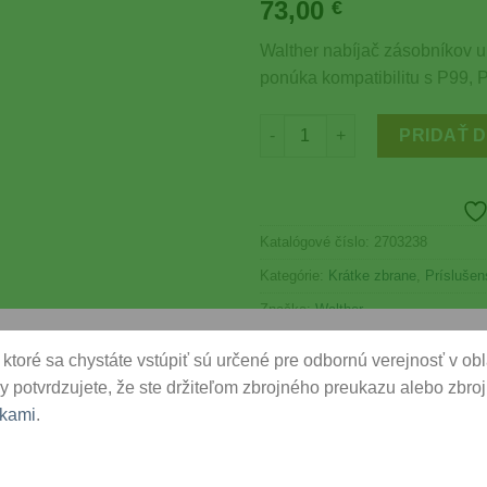
73,00
Wishlist
€
Walther nabíjač zásobníkov uľ
ponúka kompatibilitu s P99,
množstvo Walther nabíjač zás
PRIDAŤ 
Katalógové číslo:
2703238
Kategórie:
Krátke zbrane
,
Príslušen
Značka:
Walther
ktoré sa chystáte vstúpiť sú určené pre odbornú verejnosť v oblas
y potvrdzujete, že ste držiteľom zbrojného preukazu alebo zbrojn
kami
.