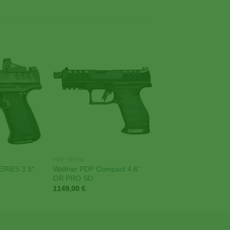
Add to
Add to
Wishlist
Wishlist
PDP SÉRIA
ERIES 3.5″
Walther PDP Compact 4.6“
OR PRO SD
1149,00
€