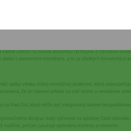
lny úchop
etkých okolností, či už s rukavicami alebo bez nich. Tento úcho
u. Vďaka tetrahedrovému dizajnu je Performance Duty Textúra
a. Walther nepochybne posunul hranice testovania v niektorých
k a na strelnici.
adné zárezy na závere poskytujú rýchlejšie a citlivejšie ovládan
 alebo s otvorenými mieridlami, a to za všetkých klimatických p
 optiky vďaka nízkej montážnej platforme, ktorá zabezpečuje
 znamená, že pri mierení pištole na cieľ rýchlo a nevedome umi
ený na Red Dot, ktorý môže byť integrovaný takmer bezproblémo
ýnimočného dizajnu: malý výčnelok na spodnej časti rukoväte p
 malíček, pričom zaručuje optimálnu kontrolu a mierenie.