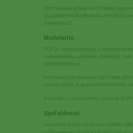
Optics Ready pištole sú obľúbené najmä med
typ pištole ponúka flexibilitu a možnosť pr
podmienkach.
Modularita
PDP je najmodulárnejšia a najvšestrannejš
reverzibilnému uvoľneniu zásobníka, trom
prispôsobiteľnosť.
Kombinácia týchto funkcií robí z tejto piš
značiek pištolí. K dispozícii je množstvo 
Nakoniec, s nástavcom na zásobník sa Per
Spoľahlivosť
Inovatívna stupňovitá komora Walther vám 
vyššiu energiu na ústí a zároveň znižuje 