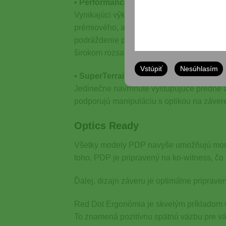
▪
Performance Duty – Textúra – optimá
Vynikajúci výkon úchopu je zaručený za vš
prémiového, ale zároveň funkčného úchop
podráždenie pokožky ani odevu používateľ
širokom rozsahu poveternostných podmieno
Vstúpiť
Nesúhlasím
▪
SuperTerrain Zárez
Jedinečne navrhnuté vystupujúce predné a z
podporujú manipuláciu s optikou na závere
Optics Ready
Všetky modely PDP navyše umožňujú montáž
toho, PDP je pripravený na ko-witness, čo
Ďalej, dizajn záveru je optimálne priprav
Red Dot Ergonómia je skvelým príkladom v
To znamená pozitívnu spätnú väzbu pre váš