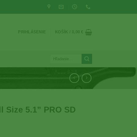
PRIHLÁSENIE
KOŠÍK /
0,00
€
Hľadať:
l Size 5.1” PRO SD