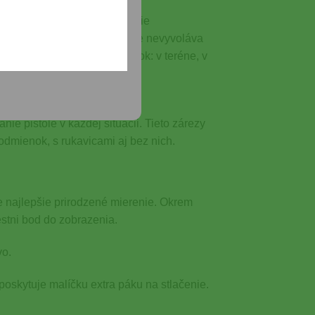
p bol vyvinutý na poskytovanie
 neabrazívna, čo znamená, že nevyvoláva
 z najnáročnejších podmienok: v teréne, v
ie pištole v každej situácii. Tieto zárezy
odmienok, s rukavicami aj bez nich.
 najlepšie prirodzené mierenie. Okrem
estni bod do zobrazenia.
vo.
oskytuje malíčku extra páku na stlačenie.