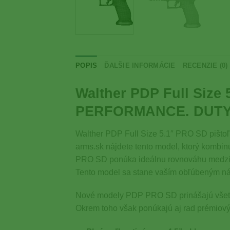
POPIS
ĎALŠIE INFORMÁCIE
RECENZIE (0)
Walther PDP Full Size
PERFORMANCE. DUTY.
Walther PDP Full Size 5.1″ PRO SD pištoľ 
arms.sk nájdete tento model, ktorý kombi
PRO SD ponúka ideálnu rovnováhu medzi fle
Tento model sa stane vaším obľúbeným nástr
Nové modely PDP PRO SD prinášajú všetky 
Okrem toho však ponúkajú aj rad prémiovýc