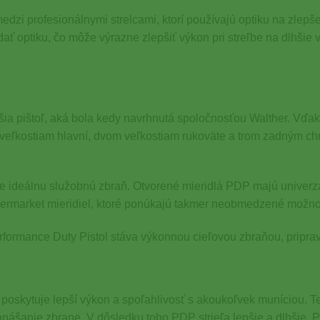
zi profesionálnymi strelcami, ktorí používajú optiku na zlepšen
idať optiku, čo môže výrazne zlepšiť výkon pri streľbe na dlhšie
ia pištoľ, aká bola kedy navrhnutá spoločnosťou Walther. Vďaka 
 veľkostiam hlavní, dvom veľkostiam rukoväte a trom zadným c
tole ideálnu služobnú zbraň. Otvorené mieridlá PDP majú univerzá
aftermarket mieridiel, ktoré ponúkajú takmer neobmedzené možno
formance Duty Pistol stáva výkonnou cieľovou zbraňou, pripra
poskytuje lepší výkon a spoľahlivosť s akoukoľvek muníciou. T
zanášanie zbrane. V dôsledku toho PDP strieľa lepšie a dlhšie.