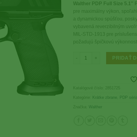
Wishlist
Walther PDP Full Size 5.1″
pre maximálny výkon, spoľahl
a dynamickou spúšťou, poskyt
vybavená reverzibilným uvoľ
MIL-STD-1913 pre príslušenstv
požadujú špičkovú výkonnosť 
množstvo Walther PDP Full Siz
PRIDAŤ 
Katalógové číslo:
2851725
Kategórie:
Krátke zbrane
,
PDP séri
Značka:
Walther