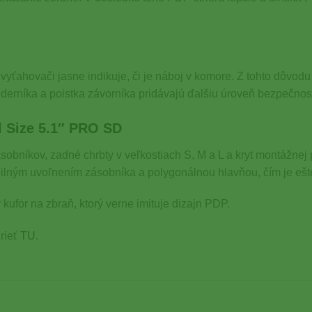
vyťahovači jasne indikuje, či je náboj v komore. Z tohto dôvodu
úderníka a poistka závorníka pridávajú ďalšiu úroveň bezpečnost
l Size 5.1″ PRO SD
ásobníkov, zadné chrbty v veľkostiach S, M a L a kryt montážne
bilným uvoľnením zásobníka a polygonálnou hlavňou, čím je ešt
 kufor na zbraň, ktorý verne imituje dizajn PDP.
rieť
TU
.