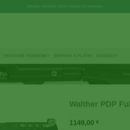
Oficiálny distribútor zbraní Walther na Slovensku
OBCHODNÉ PODMIENKY
DOPRAVA A PLATBY
KONTAKTY
RIA
Walther PDP Ful
1149,00
€
Add to