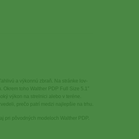
ahlivú a výkonnú zbraň. Na stránke lov-
. Okrem toho Walther PDP Full Size 5.1″
ý výkon na strelnici alebo v teréne.
edeli, prečo patrí medzi najlepšie na trhu.
i aj pri pôvodných modeloch Walther PDP.