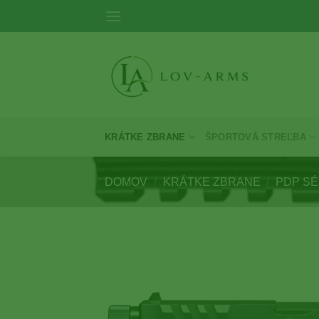
Skip
to
content
KRÁTKE ZBRANE
ŠPORTOVÁ STREĽBA
DOMOV
/
KRÁTKE ZBRANE
/
PDP SÉ