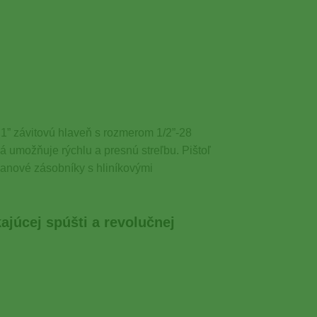
1” závitovú hlaveň s rozmerom 1/2”-28
 umožňuje rýchlu a presnú streľbu. Pištoľ
ranové zásobníky s hliníkovými
ajúcej spúšti a revolučnej