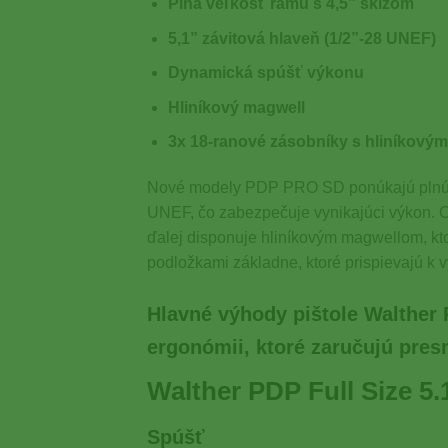
Plná veľkosť rámu s 4,5” sklzom
5,1” závitová hlaveň (1/2”-28 UNEF)
Dynamická spúšť výkonu
Hliníkový magwell
3x 18-ranové zásobníky s hliníkovým
Nové modely PDP PRO SD ponúkajú plnú veľ
UNEF, čo zabezpečuje vynikajúci výkon. O
ďalej disponuje hliníkovým magwellom, kto
podložkami základne, ktoré prispievajú k v
Hlavné výhody pištole Walther P
ergonómii, ktoré zaručujú presn
Walther PDP Full Size 5
Spúšť