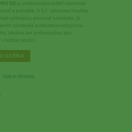
 PRO SD
je profesionálna pištoľ navrhnutá
ivosť a pohodlie. S 5,1” závitovou hlavňou
uje vynikajúcu presnosť a kontrolu. Je
nením zásobníka a robustnou koľajnicou
o. Ideálna pre profesionálov, ktorí
v každej situácii.
e 5.1” PRO SD
DO KOŠÍKA
Add to Wishlist
a