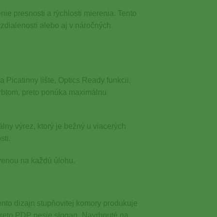
ie presnosti a rýchlosti mierenia. Tento
 vzdialenosti alebo aj v náročných
Picatinny lište, Optics Ready funkcii,
hrbtom, preto ponúka maximálnu
lny výrez, ktorý je bežný u viacerých
sti.
venou na každú úlohu.
ento dizajn stupňovitej komory produkuje
 Preto PDP nesie slogan „Navrhnuté na