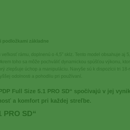
i podložkami základne
kosť rámu, doplnenú o 4,5” sklz. Tento model obsahuje aj 5,
krem toho sa môže pochváliť dynamickou spúšťou výkonu, ktorá
rý zlepšuje úchop a manipuláciu. Navyše sú k dispozícii tri 18-
yššej odolnosti a pohodliu pri používaní.
DP Full Size 5.1 PRO SD“ spočívajú v jej vynik
osť a komfort pri každej streľbe.
.1 PRO SD“