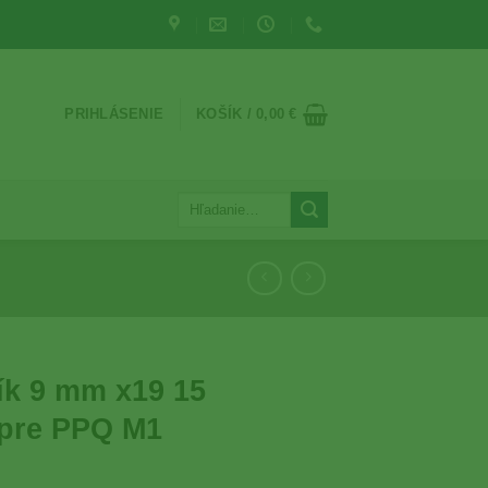
PRIHLÁSENIE
KOŠÍK /
0,00
€
Hľadať:
ík 9 mm x19 15
 pre PPQ M1