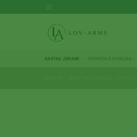
Skip
to
content
KRÁTKE ZBRANE
ŠPORTOVÁ STREĽBA
DOMOV
/
KRÁTKE ZBRANE
/
PRÍSL