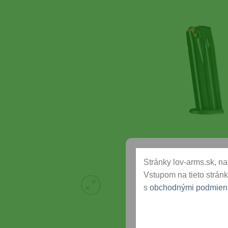
Stránky lov-arms.sk, na 
Vstupom na tieto stránk
s
obchodnými podmien