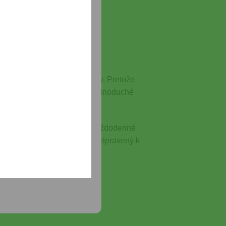
M1
ĺňanie nábojov počas streľby. Pretože
gonomický dizajn umožňuje jednoduché
é zaseknutia.
y pre športovú streľbu aj každodenné
u, takže máš vždy zásobník pripravený k