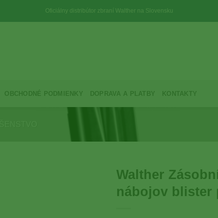
Oficiálny distribútor zbraní Walther na Slovensku
OBCHODNÉ PODMIENKY
DOPRAVA A PLATBY
KONTAKTY
UŠENSTVO
Walther Zásobn
nábojov blister
Add to