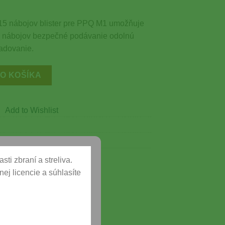
15 nábojov blister pre PPQ M1 umožňuje
ie nábojov bezpečné podávanie odolnú
adovanie.
mm x19 15 nábojov blister pre PPQ M1
DO KOŠÍKA
Add to Wishlist
stvo
ti zbraní a streliva.
ej licencie a súhlasíte