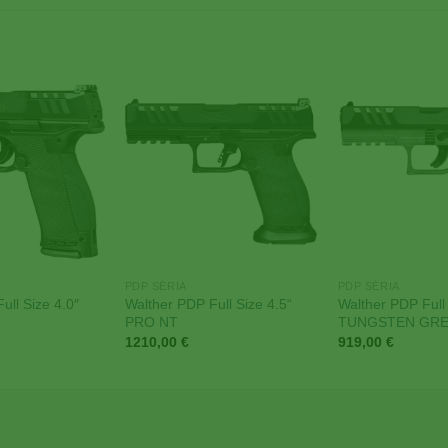
Add to
Add to
Wishlist
Wishlist
PDP SÉRIA
PDP SÉRIA
Walther PDP Full Size 4.5“
Walther PDP Full 
ull Size 4.0″
PRO NT
TUNGSTEN GR
1210,00
€
919,00
€