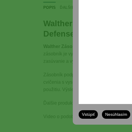
POPIS
ĎALŠIE INFORMÁCIE
RECENZIE (0)
Walther Zásobník 9 mm
Defense príslušenstvo
Walther Zásobník 9 mm x19 15 nábojov 
zásobník je vyrobený z odolného materiál
zasúvanie a vyberanie z pištole. Vďaka p
Zásobník podporuje originálne modely PPQ
cvičenia s vysokou frekvenciou záberov. B
použitiu. Výsledkom je komfort, bezpečnosť 
Ďalšie produkty z kategórie Krátke zbrane
Vstúpiť
Nesúhlasím
Video o podobných produktoch si môžete 