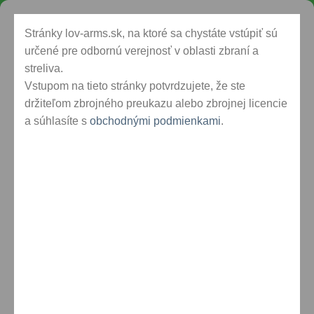
Skip
Oficiálny distribútor zbraní Walther na Slovensku
to
Stránky lov-arms.sk, na ktoré sa chystáte vstúpiť sú
content
určené pre odbornú verejnosť v oblasti zbraní a
streliva.
Vstupom na tieto stránky potvrdzujete, že ste
KRÁTKE ZBRANE
ŠPORTOVÁ STREĽBA
držiteľom zbrojného preukazu alebo zbrojnej licencie
OBCHODNÉ PODMIENKY
a súhlasíte s
obchodnými podmienkami
DOPRAVA A PLATBY
.
KONTAKTY
DOMOV
/
NOŽE A SEKERY
/
NOŽE ZATVÁRACIE
Zatváracie nože
Neboli nájdené žiadne produkty zodpovedajúce vášmu
výberu.