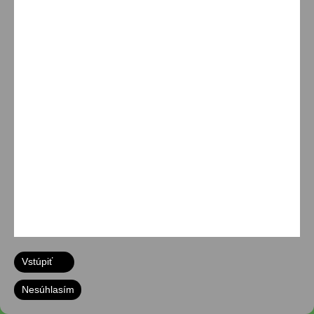
KATEGÓRIE PRODUKTOV
Vyberte kategóriu
Hľadať:
Home
|
Obchodné podmienky
|
Doprava a
platby
|
Kontakty
|
Dokumenty
Copyright ©
2026 Lov-Arms
Vstúpiť
Nesúhlasím