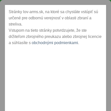
Skip
Oficiálny distribútor zbraní Walther na Slovensku
to
Stránky lov-arms.sk, na ktoré sa chystáte vstúpiť sú
content
určené pre odbornú verejnosť v oblasti zbraní a
streliva.
Vstupom na tieto stránky potvrdzujete, že ste
KRÁTKE ZBRANE
ŠPORTOVÁ STREĽBA
držiteľom zbrojného preukazu alebo zbrojnej licencie
OBCHODNÉ PODMIENKY
a súhlasíte s
obchodnými podmienkami
DOPRAVA A PLATBY
.
KONTAKTY
DOMOV
/
KRÁTKE ZBRANE
/
PRÍSLUŠENSTVO
Add to