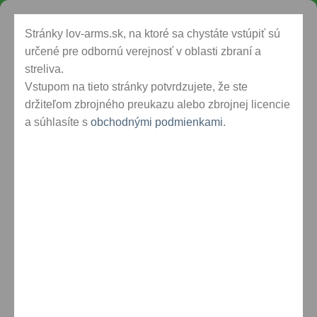
Skip
Oficiálny distribútor zbraní Walther na Slovensku
to
Stránky lov-arms.sk, na ktoré sa chystáte vstúpiť sú
content
určené pre odbornú verejnosť v oblasti zbraní a
streliva.
Vstupom na tieto stránky potvrdzujete, že ste
KRÁTKE ZBRANE
ŠPORTOVÁ STREĽBA
držiteľom zbrojného preukazu alebo zbrojnej licencie
OBCHODNÉ PODMIENKY
a súhlasíte s
obchodnými podmienkami
DOPRAVA A PLATBY
.
KONTAKTY
DOMOV
/
KRÁTKE ZBRANE
/
PRÍSLUŠENSTVO
Add to