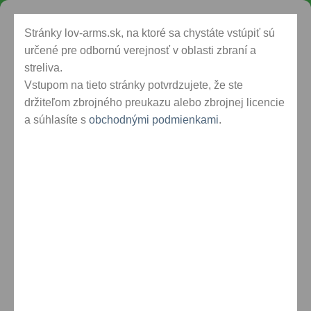
Skip
Oficiálny distribútor zbraní Walther na Slovensku
to
Stránky lov-arms.sk, na ktoré sa chystáte vstúpiť sú
content
určené pre odbornú verejnosť v oblasti zbraní a
streliva.
Vstupom na tieto stránky potvrdzujete, že ste
KRÁTKE ZBRANE
ŠPORTOVÁ STREĽBA
držiteľom zbrojného preukazu alebo zbrojnej licencie
OBCHODNÉ PODMIENKY
a súhlasíte s
obchodnými podmienkami
DOPRAVA A PLATBY
.
KONTAKTY
DOMOV
/
KRÁTKE ZBRANE
/
PDP SÉRIA
Add to