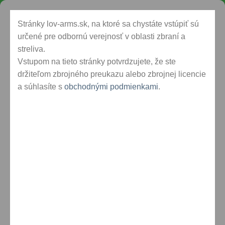
Skip
Oficiálny distribútor zbraní Walther na Slovensku
to
Stránky lov-arms.sk, na ktoré sa chystáte vstúpiť sú
content
určené pre odbornú verejnosť v oblasti zbraní a
streliva.
Vstupom na tieto stránky potvrdzujete, že ste
KRÁTKE ZBRANE
ŠPORTOVÁ STREĽBA
držiteľom zbrojného preukazu alebo zbrojnej licencie
OBCHODNÉ PODMIENKY
a súhlasíte s
obchodnými podmienkami
DOPRAVA A PLATBY
.
KONTAKTY
DOMOV
/
KRÁTKE ZBRANE
/
P99
Add to