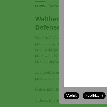
POPIS
ĎALŠIE INFORMÁCIE
RECENZIE (0)
Walther Zásobník .45 
Defense príslušenstvo
Walther Zásobník .45 Auto 12 nábojov M2 
precíznej výrobe z kvalitnej ocele zabezp
dopĺňa dizajn zbrane a poskytuje bezpečný
používaní. Tento model sa jednoducho vkla
bez potreby častého prestavovania. Ideálny 
Zásobník je určený na náboje kalibru .45 
prestávkami. Výrobok váži približne 120 g,
Ďalšie produkty z kategórie Krátke zbrane
Vstúpiť
Nesúhlasím
Video o podobných produktoch si môžete 