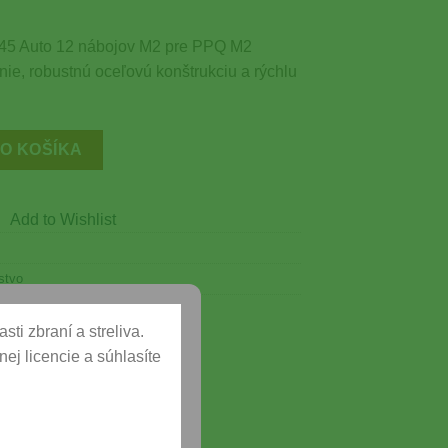
 .45 Auto 12 nábojov M2 pre PPQ M2
ie, robustnú oceľovú konštrukciu a rýchlu
5 Auto 12 nábojov M2 pre PPQ M2
DO KOŠÍKA
Add to Wishlist
stvo
ti zbraní a streliva.
ej licencie a súhlasíte