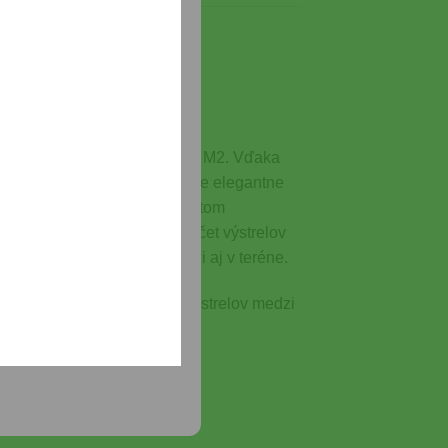
rčený pre pištoľ Walther PPQ M2. Vďaka
brany. Jeho čierne prevedenie elegantne
ivotnosť zásobníka aj pri častom
jov poskytuje dostatočný počet výstrelov
y a spoľahlivosť na strelnici aj v teréne.
nábojov, čo umožňuje viac výstrelov medzi