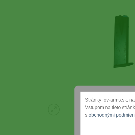
Stránky lov-arms.sk, na 
Vstupom na tieto stránk
s
obchodnými podmien