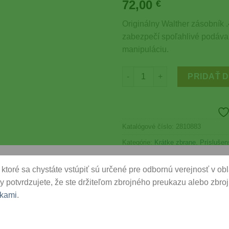
72,00
Wishlist
€
Originálny Walther zásobník
zabezpečí spoľahlivé podávan
manipuláciu.
množstvo Walther Zásobník .4
PRIDAŤ 
Katalógové číslo:
2810883
Kategórie:
Krátke zbrane
,
Príslušen
Značka:
Walther
ktoré sa chystáte vstúpiť sú určené pre odbornú verejnosť v oblas
y potvrdzujete, že ste držiteľom zbrojného preukazu alebo zbrojn
kami
.