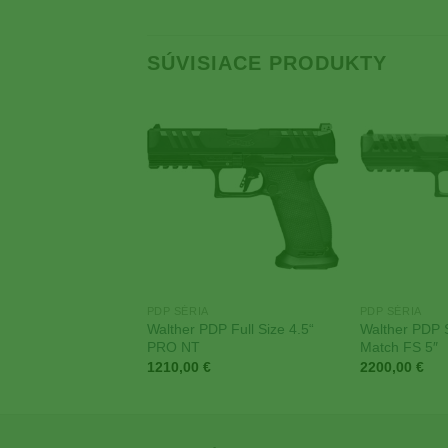
SÚVISIACE PRODUKTY
Add to
Add to
Wishlist
Wishlist
PDP SÉRIA
PDP SÉRIA
Walther PDP Full Size 4.5“
Walther PDP 
P Full Size 4.5″
PRO NT
Match FS 5″
1210,00
€
2200,00
€