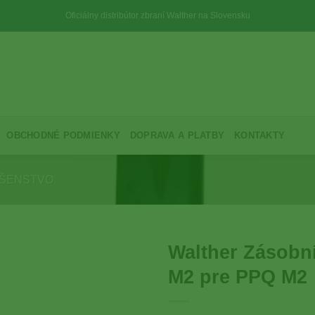
Oficiálny distribútor zbraní Walther na Slovensku
OBCHODNÉ PODMIENKY
DOPRAVA A PLATBY
KONTAKTY
UŠENSTVO
Walther Zásobní
M2 pre PPQ M2
Add to