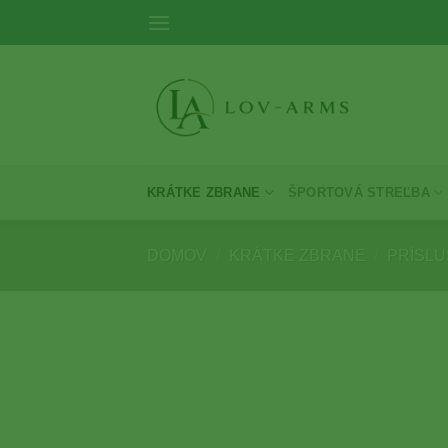
Skip
to
content
KRÁTKE ZBRANE
ŠPORTOVÁ STREĽBA
DOMOV
/
KRÁTKE ZBRANE
/
PRÍSL