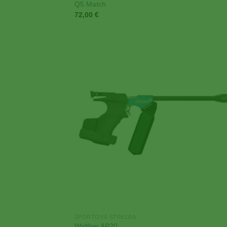
Q5 Match
72,00
€
Add
Wish
ŠPORTOVÁ STREĽBA
Walther AP20