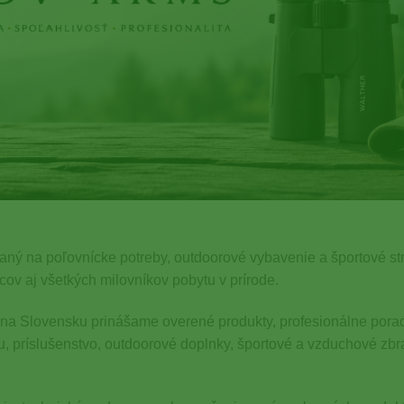
ný na poľovnícke potreby, outdoorové vybavenie a športové st
cov aj všetkých milovníkov pobytu v prírode.
er na Slovensku prinášame overené produkty, profesionálne pora
u, príslušenstvo, outdoorové doplnky, športové a vzduchové zbr