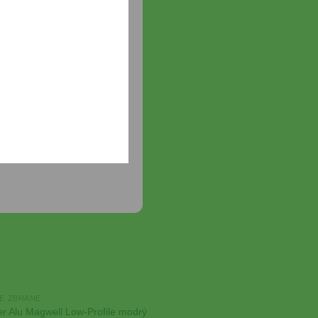
tch
0
€
Add to
Wishlist
E ZBRANE
er Alu Magwell Low-Profile modrý