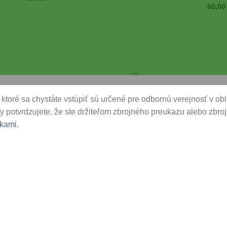
60,0
 to
Add to
list
Wishlist
ktoré sa chystáte vstúpiť sú určené pre odbornú verejnosť v oblas
y potvrdzujete, že ste držiteľom zbrojného preukazu alebo zbrojn
kami
.
KRÁTKE ZBRANE
KRÁTK
 pre
Walther adaptérová platňa pre Docter Optic
Walth