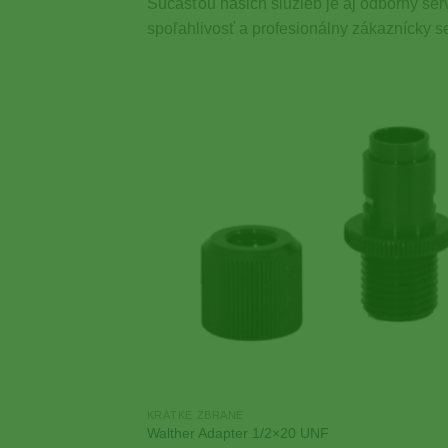
Súčasťou našich služieb je aj odborný ser
spoľahlivosť a profesionálny zákaznícky se
Add
Wish
KRÁTKE ZBRANE
Walther Adapter 1/2×20 UNF