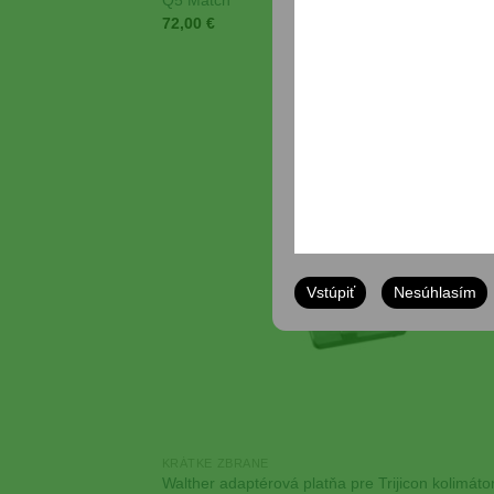
Q5 Match
72,00
€
Add
Wish
Vstúpiť
Nesúhlasím
KRÁTKE ZBRANE
Walther adaptérová platňa pre Trijicon kolimáto