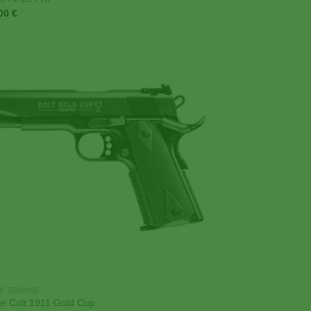
,00
€
Add to
Wishlist
E ZBRANE
er Colt 1911 Gold Cup