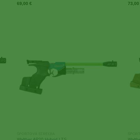
69,00
€
73,0
 to
Add to
list
Wishlist
ŠPORTOVÁ STREĽBA
ŠPORT
Walther AP20 Hybrid LTS
Walth