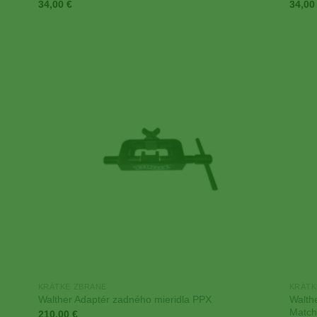
34,00
€
34,0
 to
Add to
list
Wishlist
KRÁTKE ZBRANE
KRÁTK
Walth
Walther Adaptér zadného mieridla PPX
Match
210,00
€