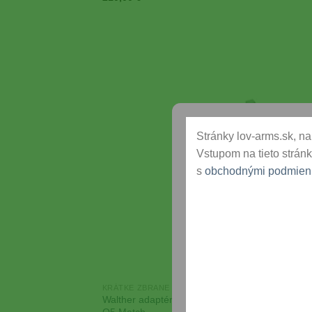
Add
Wish
Stránky lov-arms.sk, na 
Vstupom na tieto stránk
s
obchodnými podmien
KRÁTKE ZBRANE
Walther adaptérová platňa pre Docter kolimátor