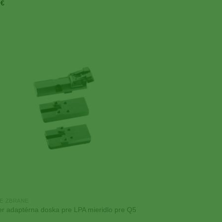
0
€
Add to
Wishlist
E ZBRANE
er adaptérna doska pre LPA mieridlo pre Q5