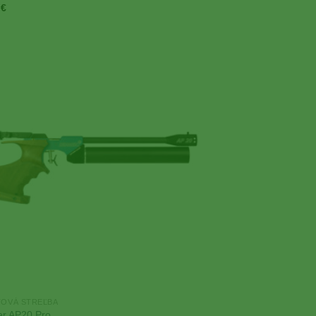
0
€
Add to
Wishlist
OVÁ STREĽBA
er AP20 Pro