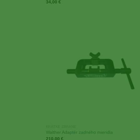
34,00
€
Add
Wish
KRÁTKE ZBRANE
Walther Adaptér zadného mieridla
210,00
€