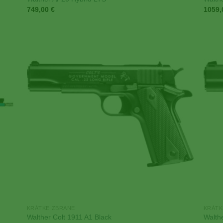
749,00
€
1059
 to
Add to
list
Wishlist
KRÁTKE ZBRANE
KRÁTK
Walther Colt 1911 A1 Black
Walth