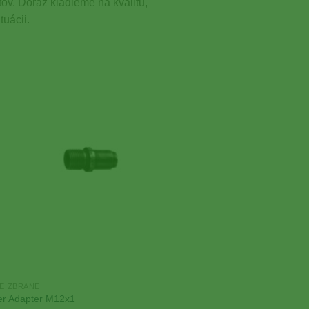
ov. Dôraz kladieme na kvalitu,
tuácii.
Add to
Wishlist
E ZBRANE
er Adapter M12x1