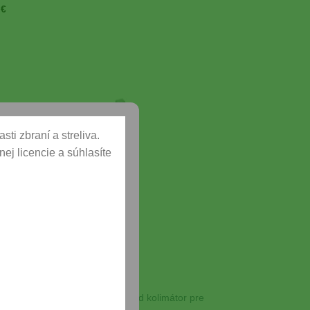
0
€
Add to
Wishlist
ti zbraní a streliva.
ej licencie a súhlasíte
E ZBRANE
er adaptérová platňa pre Leupold kolimátor pre