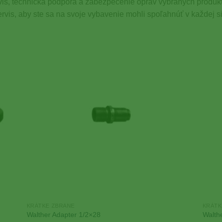
vis, technická podpora a zabezpečenie opráv vybraných produkt
rvis, aby ste sa na svoje vybavenie mohli spoľahnúť v každej si
 to
Add to
list
Wishlist
KRÁTKE ZBRANE
KRÁTK
Walther Adapter 1/2×28
Walth