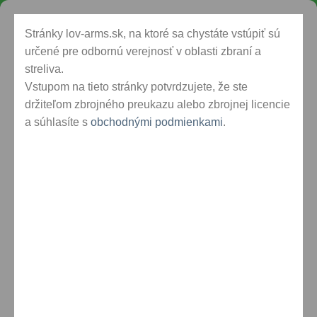
Skip
Oficiálny distribútor zbraní Walther na Slovensku
to
Stránky lov-arms.sk, na ktoré sa chystáte vstúpiť sú
content
určené pre odbornú verejnosť v oblasti zbraní a
streliva.
Vstupom na tieto stránky potvrdzujete, že ste
KRÁTKE ZBRANE
ŠPORTOVÁ STREĽBA
držiteľom zbrojného preukazu alebo zbrojnej licencie
OBCHODNÉ PODMIENKY
a súhlasíte s
obchodnými podmienkami
DOPRAVA A PLATBY
.
KONTAKTY
DOMOV
/
KRÁTKE ZBRANE
/
PRÍSLUŠENSTVO
Add to