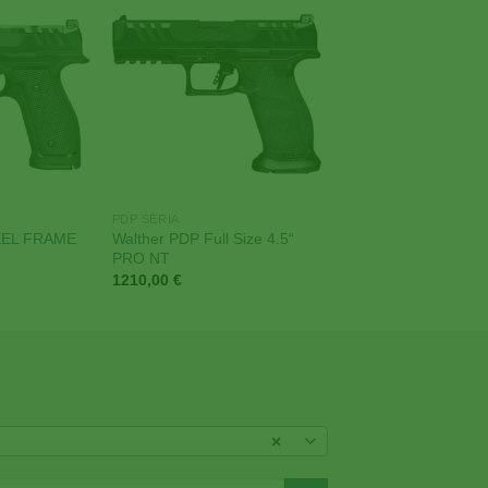
Add to
Add to
Wishlist
Wishlist
PDP SÉRIA
EEL FRAME
Walther PDP Full Size 4.5“
PRO NT
1210,00
€
×