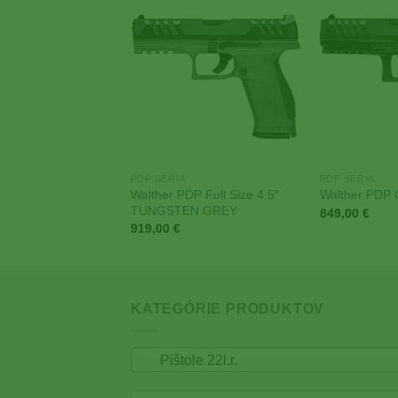
Add to
Add to
Wishlist
Wishlist
PDP SÉRIA
PDP SÉRIA
PDP Compact 4″ PRO
Walther PDP Full Size 4.5″
Walther PDP 
TUNGSTEN GREY
849,00
€
919,00
€
KATEGÓRIE PRODUKTOV
Pištole 22l.r.