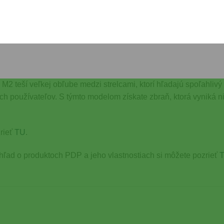
esne, čím zabezpečuje vysokú úroveň kontroly aj v dynamických s
každý používateľ. Intuitívne bezpečnostné prvky zbrane zvyšuj
lec.
ým partnerom na strelnici, ktorý poskytuje výkon, presnosť a k
i rekreačné použitie. Zbraň disponuje kvalitnými komponentmi, kt
 teší veľkej obľube medzi strelcami, ktorí hľadajú spoľahlivý 
h používateľov. S týmto modelom získate zbraň, ktorá vyniká ni
rieť
TU
.
ehľad o produktoch PDP a jeho vlastnostiach si môžete pozrieť