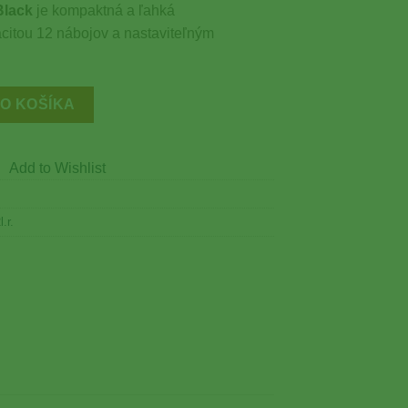
Black
je kompaktná a ľahká
acitou 12 nábojov a nastaviteľným
 Black
DO KOŠÍKA
Add to Wishlist
.r.