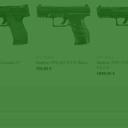
Add to
Add to
Wishlist
Wishlist
PPQ SÉRIA
PDP SÉRIA
Walther PDP ST
Compact 5″
Walther PPQ M2 PS 4″ Black
FS 4.5″
755,00
€
1899,00
€