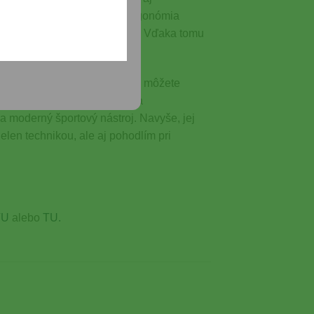
treleckých situáciách. Jej ergonómia
ú bezpečnosť pri manipulácii. Vďaka tomu
omfort v jednom balení. Pištoľ môžete
oré zaisťujú dlhú životnosť a
a moderný športový nástroj. Navyše, jej
elen technikou, ale aj pohodlím pri
TU
alebo
TU.