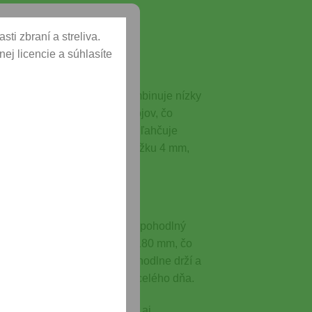
ti zbraní a streliva.
ej licencie a súhlasíte
tovú streľbu. Táto zbraň kombinuje nízky
 zásobníka dosahuje 12 nábojov, čo
rýchly a hladký chod, ktorý uľahčuje
 Okrem toho chod spúšte má dĺžku 4 mm,
eb. Rozmery pištole umožňujú pohodlný
. Celková dĺžka pištole je 180 mm, čo
mm, vďaka čomu sa zbraň pohodlne drží a
 možné nosiť pohodlne počas celého dňa.
u pre rekreačných strelcov aj