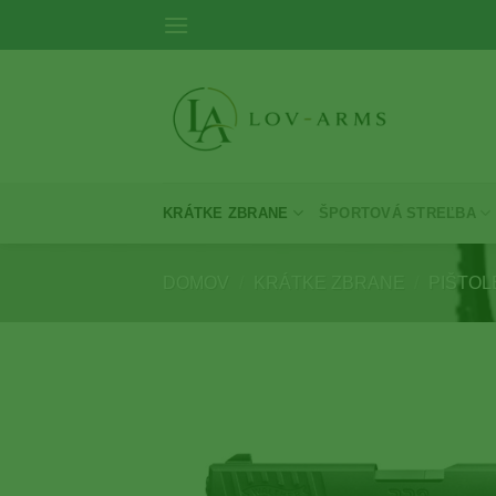
Skip
to
content
KRÁTKE ZBRANE
ŠPORTOVÁ STREĽBA
DOMOV
/
KRÁTKE ZBRANE
/
PIŠTOLE