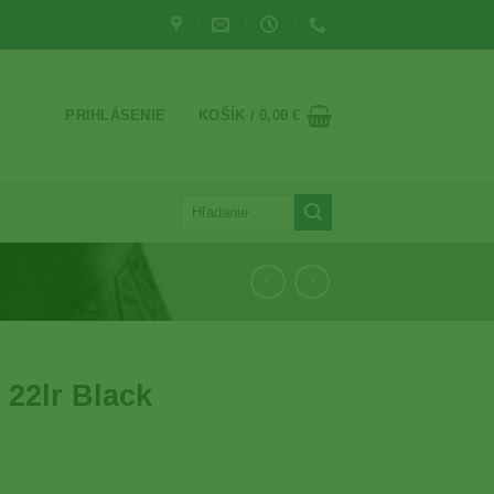
PRIHLÁSENIE
KOŠÍK /
0,00
€
Hľadať:
22lr Black