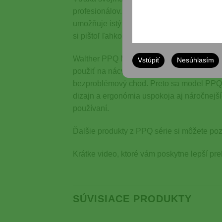
profesionálov. Pištoľ reaguje rýchlo a pr
umožňuje istý a pohodlný úchop, čo ocení 
si pištoľ ľahko osvojí aj menej skúsený stre
Walther PPQ M2 22lr sa tak stáva spoľahliv
Vstúpiť
Nesúhlasím
použiť na nácvik streľby, športové súťaže 
bezproblémový chod. Preto sa model PPQ M2
dizajn a ergonómia uspokoja aj náročnejšíc
používaní.
Ďalšie produkty z PPQ série si môžete poz
Krátke video, ktoré vám poskytne lepší pr
SÚVISIACE PRODUKTY