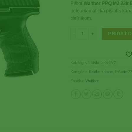
Wishlist
Pištoľ
Walther PPQ M2 22lr 
poloautomatická pištoľ s kap
cieľnikom.
množstvo Walther PPQ M2 22lr
PRIDAŤ 
Katalógové číslo:
2853272
Kategórie:
Krátke zbrane
,
Pištole 22l
Značka:
Walther