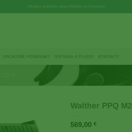
Oficiálny distribútor zbraní Walther na Slovensku
OBCHODNÉ PODMIENKY
DOPRAVA A PLATBY
KONTAKTY
 22L.R.
Walther PPQ M2 
569,00
€
Add to